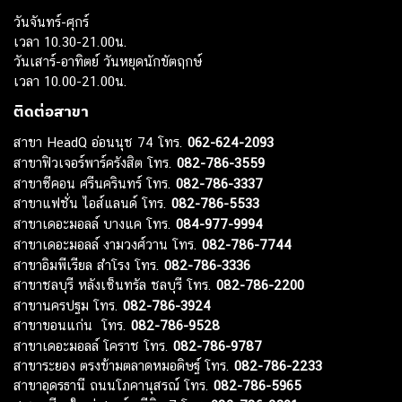
วันจันทร์-ศุกร์
เวลา 10.30-21.00น.
วันเสาร์-อาทิตย์ วันหยุดนักขัตฤกษ์
เวลา 10.00-21.00น.
ติดต่อสาขา
สาขา HeadQ อ่อนนุช 74 โทร.
062-624-2093
สาขาฟิวเจอร์พาร์ครังสิต โทร.
082-786-3559
สาขาซีคอน ศรีนครินทร์ โทร.
082-786-3337
สาขาแฟชั่น ไอส์แลนด์ โทร.
082-786-5533
สาขาเดอะมอลล์ บางแค โทร.
084-977-9994
สาขาเดอะมอลล์ งามวงศ์วาน โทร.
082-786-7744
สาขาอิมพีเรียล สำโรง โทร.
082-786-3336
สาขาชลบุรี หลังเซ็นทรัล ชลบุรี โทร.
082-786-2200
สาขานครปฐม โทร.
082-786-3924
สาขาขอนแก่น โทร.
082-786-9528
สาขาเดอะมอลล์ โคราช โทร.
082-786-9787
สาขาระยอง ตรงข้ามตลาดหมอดิษฐ์ โทร.
082-786-2233
สาขาอุดรธานี ถนนโภคานุสรณ์ โทร.
082-786-5965