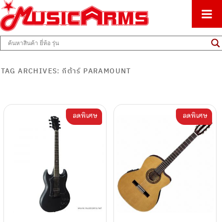
ศูนย์รวมครื่องดนตรีทุกชนิด ตั้งแต่เริ่มต้นถึงมืออาชีพ
Music Arms
TAG ARCHIVES:
กีต้าร์ PARAMOUNT
ลดพิเศษ
ลดพิเศษ