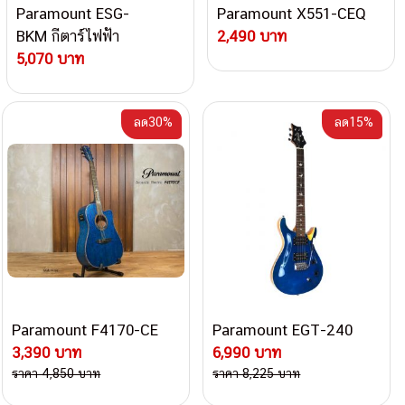
Paramount ESG-
Paramount X551-CEQ
BKM กีตาร์ไฟฟ้า
2,490 บาท
5,070 บาท
ลด30%
ลด15%
Paramount F4170-CE
Paramount EGT-240
3,390 บาท
6,990 บาท
ราคา 4,850 บาท
ราคา 8,225 บาท