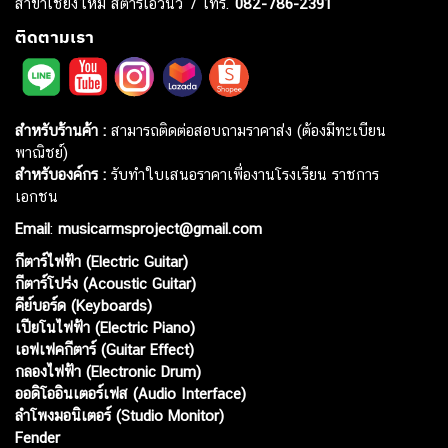
สาขาเชียงใหม่ สตาร์เอวีนิว 7 โทร.
082-786-2391
ติดตามเรา
สำหรับร้านค้า :
สามารถติดต่อสอบถามราคาส่ง (ต้องมีทะเบียน
พาณิชย์)
สำหรับองค์กร :
รับทำใบเสนอราคาเพื่องานโรงเรียน ราชการ
เอกชน
Email
:
musicarmsproject@gmail.com
กีตาร์ไฟฟ้า (Electric Guitar)
กีตาร์โปร่ง (Acoustic Guitar)
คีย์บอร์ด (Keyboards)
เปียโนไฟฟ้า (Electric Piano)
เอฟเฟคกีตาร์ (Guitar Effect)
กลองไฟฟ้า (Electronic Drum)
ออดิโออินเตอร์เฟส (Audio Interface)
ลำโพงมอนิเตอร์ (Studio Monitor)
Fender