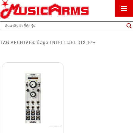
ศูนย์รวมครื่องดนตรีทุกชนิด ตั้งแต่เริ่มต้นถึงมืออาชีพ
Music Arms
TAG ARCHIVES:
ข้อมูล INTELLIJEL DIXIE²+