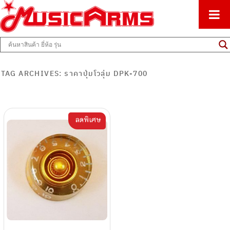
ศูนย์รวมครื่องดนตรีทุกชนิด ตั้งแต่เริ่มต้นถึงมืออาชีพ
Music Arms
TAG ARCHIVES:
ราคาปุ่มโวลุ่ม DPK-700
ลดพิเศษ