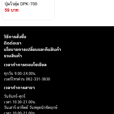
ปุ่มโวลุ่ม DPK-700
59 บาท
วิธีการสั่งซื้อ
ติดต่อเรา
นโยบายการเปลี่ยนและคืนสินค้า
รวมสินค้า
เวลาทำการตอบโซเชียล
ทุกวัน 9.00-24.00น.
เบอร์โทรด่วน 082-331-3830
เวลาทำการสาขา
วันจันทร์-ศุกร์
เวลา 10.30-21.00น.
วันเสาร์-อาทิตย์ วันหยุดนักขัตฤกษ์
เวลา 10.00-21.00น.