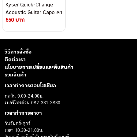
Kyser Quick-Change
Acoustic Guitar Capo คา
โป้
650 บาท
วิธีการสั่งซื้อ
ติดต่อเรา
นโยบายการเปลี่ยนและคืนสินค้า
รวมสินค้า
เวลาทำการตอบโซเชียล
ทุกวัน 9.00-24.00น.
เบอร์โทรด่วน 082-331-3830
เวลาทำการสาขา
วันจันทร์-ศุกร์
เวลา 10.30-21.00น.
วันเสาร์-อาทิตย์ วันหยุดนักขัตฤกษ์