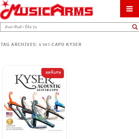
ศูนย์รวมครื่องดนตรีทุกชนิด ตั้งแต่เริ่มต้นถึงมืออาชีพ
Music Arms
TAG ARCHIVES:
ราคา CAPO KYSER
ลดพิเศษ