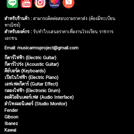
สำหรับร้านค้า :
สามารถติดต่อสอบถามราคาส่ง (ต้องมีทะเบียน
พาณิชย์)
สำหรับองค์กร :
รับทำใบเสนอราคาเพื่องานโรงเรียน ราชการ
เอกชน
Email
:
musicarmsproject@gmail.com
กีตาร์ไฟฟ้า (Electric Guitar)
กีตาร์โปร่ง (Acoustic Guitar)
คีย์บอร์ด (Keyboards)
เปียโนไฟฟ้า (Electric Piano)
เอฟเฟคกีตาร์ (Guitar Effect)
กลองไฟฟ้า (Electronic Drum)
ออดิโออินเตอร์เฟส (Audio Interface)
ลำโพงมอนิเตอร์ (Studio Monitor)
Fender
Gibson
Ibanez
Kawai