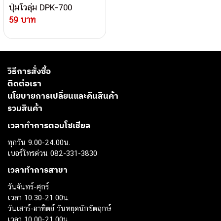
ปุ่มโวลุ่ม DPK-700
59 บาท
วิธีการสั่งซื้อ
ติดต่อเรา
นโยบายการเปลี่ยนและคืนสินค้า
รวมสินค้า
เวลาทำการตอบโซเชียล
ทุกวัน 9.00-24.00น.
เบอร์โทรด่วน 082-331-3830
เวลาทำการสาขา
วันจันทร์-ศุกร์
เวลา 10.30-21.00น.
วันเสาร์-อาทิตย์ วันหยุดนักขัตฤกษ์
เวลา 10.00-21.00น.