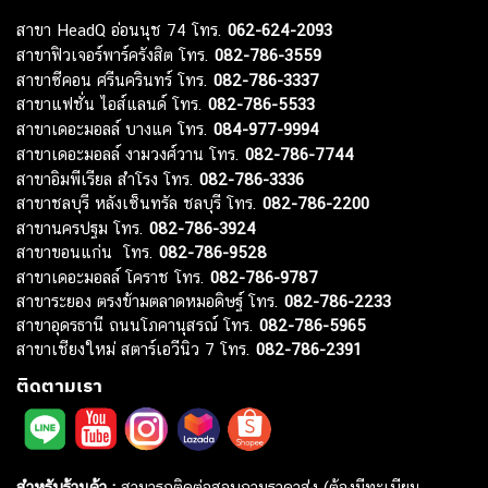
สาขา HeadQ อ่อนนุช 74 โทร.
062-624-2093
สาขาฟิวเจอร์พาร์ครังสิต โทร.
082-786-3559
สาขาซีคอน ศรีนครินทร์ โทร.
082-786-3337
สาขาแฟชั่น ไอส์แลนด์ โทร.
082-786-5533
สาขาเดอะมอลล์ บางแค โทร.
084-977-9994
สาขาเดอะมอลล์ งามวงศ์วาน โทร.
082-786-7744
สาขาอิมพีเรียล สำโรง โทร.
082-786-3336
สาขาชลบุรี หลังเซ็นทรัล ชลบุรี โทร.
082-786-2200
สาขานครปฐม โทร.
082-786-3924
สาขาขอนแก่น โทร.
082-786-9528
สาขาเดอะมอลล์ โคราช โทร.
082-786-9787
สาขาระยอง ตรงข้ามตลาดหมอดิษฐ์ โทร.
082-786-2233
สาขาอุดรธานี ถนนโภคานุสรณ์ โทร.
082-786-5965
สาขาเชียงใหม่ สตาร์เอวีนิว 7 โทร.
082-786-2391
ติดตามเรา
สำหรับร้านค้า :
สามารถติดต่อสอบถามราคาส่ง (ต้องมีทะเบียน