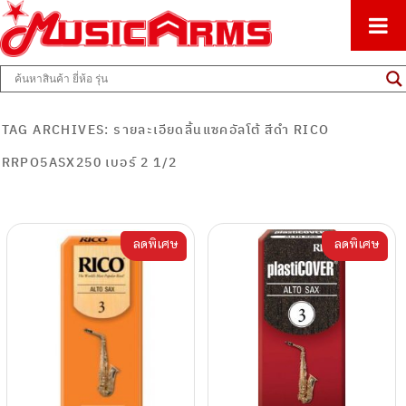
ศูนย์รวมครื่องดนตรีทุกชนิด ตั้งแต่เริ่มต้นถึงมืออาชีพ
Music Arms
TAG ARCHIVES:
รายละเอียดลิ้นแซคอัลโต้ สีดำ RICO
RRPO5ASX250 เบอร์ 2 1/2
ลดพิเศษ
ลดพิเศษ