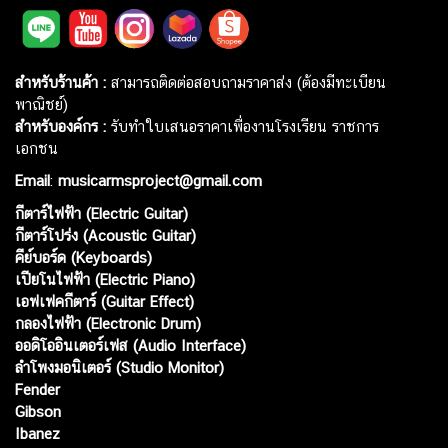
สำหรับร้านค้า :
สามารถติดต่อสอบถามราคาส่ง (ต้องมีทะเบียน
พาณิชย์)
สำหรับองค์กร :
รับทำใบเสนอราคาเพื่องานโรงเรียน ราชการ
เอกชน
Email
:
musicarmsproject@gmail.com
กีตาร์ไฟฟ้า (Electric Guitar)
กีตาร์โปร่ง (Acoustic Guitar)
คีย์บอร์ด (Keyboards)
เปียโนไฟฟ้า (Electric Piano)
เอฟเฟคกีตาร์ (Guitar Effect)
กลองไฟฟ้า (Electronic Drum)
ออดิโออินเตอร์เฟส (Audio Interface)
ลำโพงมอนิเตอร์ (Studio Monitor)
Fender
Gibson
Ibanez