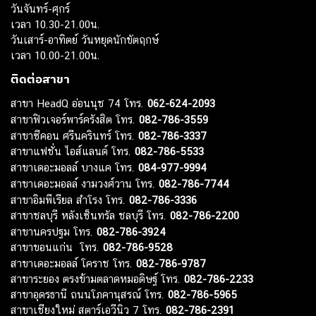
วันจันทร์-ศุกร์
เวลา 10.30-21.00น.
วันเสาร์-อาทิตย์ วันหยุดนักขัตฤกษ์
เวลา 10.00-21.00น.
ติดต่อสาขา
สาขา HeadQ อ่อนนุช 74 โทร.
062-624-2093
สาขาฟิวเจอร์พาร์ครังสิต โทร.
082-786-3559
สาขาซีคอน ศรีนครินทร์ โทร.
082-786-3337
สาขาแฟชั่น ไอส์แลนด์ โทร.
082-786-5533
สาขาเดอะมอลล์ บางแค โทร.
084-977-9994
สาขาเดอะมอลล์ งามวงศ์วาน โทร.
082-786-7744
สาขาอิมพีเรียล สำโรง โทร.
082-786-3336
สาขาชลบุรี หลังเซ็นทรัล ชลบุรี โทร.
082-786-2200
สาขานครปฐม โทร.
082-786-3924
สาขาขอนแก่น โทร.
082-786-9528
สาขาเดอะมอลล์ โคราช โทร.
082-786-9787
สาขาระยอง ตรงข้ามตลาดหมอดิษฐ์ โทร.
082-786-2233
สาขาอุดรธานี ถนนโภคานุสรณ์ โทร.
082-786-5965
สาขาเชียงใหม่ สตาร์เอวีนิว 7 โทร.
082-786-2391