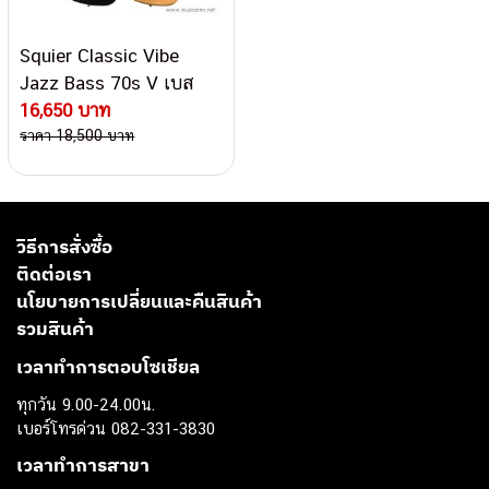
Squier Classic Vibe
Jazz Bass 70s V เบส
ไฟฟ้า
16,650 บาท
ราคา 18,500 บาท
วิธีการสั่งซื้อ
ติดต่อเรา
นโยบายการเปลี่ยนและคืนสินค้า
รวมสินค้า
เวลาทำการตอบโซเชียล
ทุกวัน 9.00-24.00น.
เบอร์โทรด่วน 082-331-3830
เวลาทำการสาขา