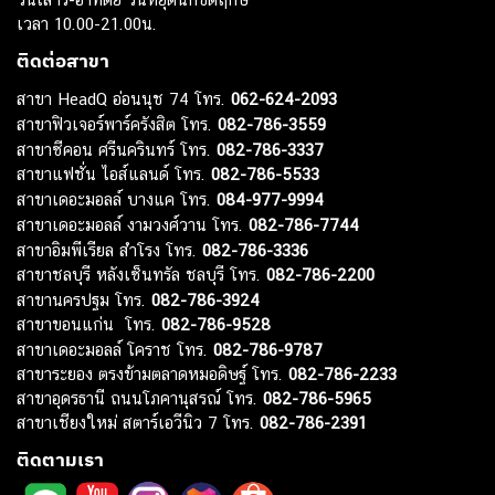
เวลา 10.00-21.00น.
ติดต่อสาขา
สาขา HeadQ อ่อนนุช 74 โทร.
062-624-2093
สาขาฟิวเจอร์พาร์ครังสิต โทร.
082-786-3559
สาขาซีคอน ศรีนครินทร์ โทร.
082-786-3337
สาขาแฟชั่น ไอส์แลนด์ โทร.
082-786-5533
สาขาเดอะมอลล์ บางแค โทร.
084-977-9994
สาขาเดอะมอลล์ งามวงศ์วาน โทร.
082-786-7744
สาขาอิมพีเรียล สำโรง โทร.
082-786-3336
สาขาชลบุรี หลังเซ็นทรัล ชลบุรี โทร.
082-786-2200
สาขานครปฐม โทร.
082-786-3924
สาขาขอนแก่น โทร.
082-786-9528
สาขาเดอะมอลล์ โคราช โทร.
082-786-9787
สาขาระยอง ตรงข้ามตลาดหมอดิษฐ์ โทร.
082-786-2233
สาขาอุดรธานี ถนนโภคานุสรณ์ โทร.
082-786-5965
สาขาเชียงใหม่ สตาร์เอวีนิว 7 โทร.
082-786-2391
ติดตามเรา