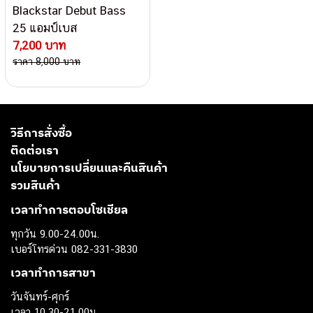
Blackstar Debut Bass
25 แอมป์เบส
7,200 บาท
ราคา 8,000 บาท
วิธีการสั่งซื้อ
ติดต่อเรา
นโยบายการเปลี่ยนและคืนสินค้า
รวมสินค้า
เวลาทำการตอบโซเชียล
ทุกวัน 9.00-24.00น.
เบอร์โทรด่วน 082-331-3830
เวลาทำการสาขา
วันจันทร์-ศุกร์
เวลา 10.30-21.00น.