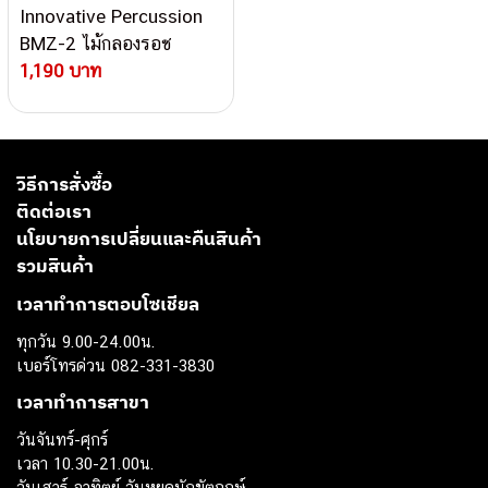
Innovative Percussion
BMZ-2 ไม้กลองรอช
ไนลอนใหญ่
1,190 บาท
วิธีการสั่งซื้อ
ติดต่อเรา
นโยบายการเปลี่ยนและคืนสินค้า
รวมสินค้า
เวลาทำการตอบโซเชียล
ทุกวัน 9.00-24.00น.
เบอร์โทรด่วน 082-331-3830
เวลาทำการสาขา
วันจันทร์-ศุกร์
เวลา 10.30-21.00น.
วันเสาร์-อาทิตย์ วันหยุดนักขัตฤกษ์