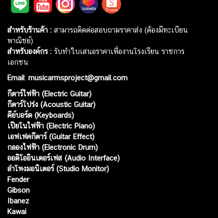
สำหรับร้านค้า :
สามารถติดต่อสอบถามราคาส่ง (ต้องมีทะเบียน
พาณิชย์)
สำหรับองค์กร :
รับทำใบเสนอราคาเพื่องานโรงเรียน ราชการ
เอกชน
Email
:
musicarmsproject@gmail.com
กีตาร์ไฟฟ้า (Electric Guitar)
กีตาร์โปร่ง (Acoustic Guitar)
คีย์บอร์ด (Keyboards)
เปียโนไฟฟ้า (Electric Piano)
เอฟเฟคกีตาร์ (Guitar Effect)
กลองไฟฟ้า (Electronic Drum)
ออดิโออินเตอร์เฟส (Audio Interface)
ลำโพงมอนิเตอร์ (Studio Monitor)
Fender
Gibson
Ibanez
Kawai