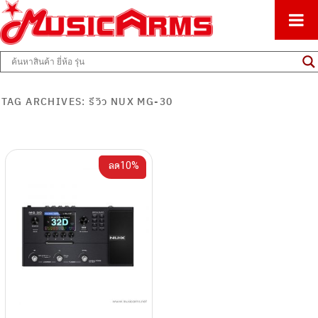
ศูนย์รวมครื่องดนตรีทุกชนิด ตั้งแต่เริ่มต้นถึงมืออาชีพ
Music Arms
TAG ARCHIVES:
รีวิว NUX MG-30
ลด10%