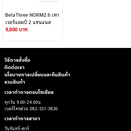
BetaThree NORM2.6 เพา
เวอร์แอมป์ 2 แชนแนล
9,900 บาท
วิธีการสั่งซื้อ
ติดต่อเรา
นโยบายการเปลี่ยนและคืนสินค้า
รวมสินค้า
เวลาทำการตอบโซเชียล
ทุกวัน 9.00-24.00น.
เบอร์โทรด่วน 082-331-3830
เวลาทำการสาขา
วันจันทร์-ศุกร์