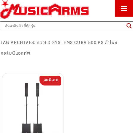
ศูนย์รวมครื่องดนตรีทุกชนิด ตั้งแต่เริ่มต้นถึงมืออาชีพ
Music Arms
TAG ARCHIVES:
รีวิวLD SYSTEMS CURV 500 PS ลำโพง
คอลัมน์แอคทีฟ
ลดพิเศษ