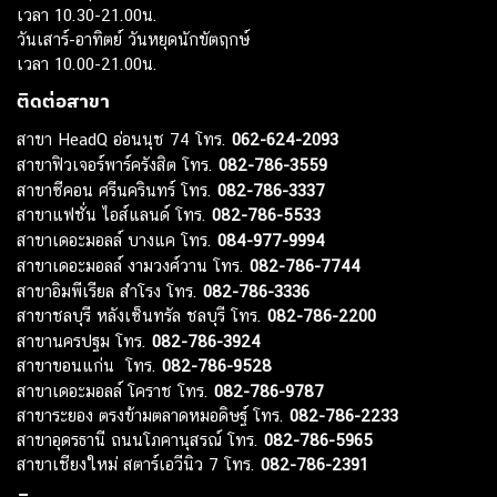
เวลา 10.30-21.00น.
วันเสาร์-อาทิตย์ วันหยุดนักขัตฤกษ์
เวลา 10.00-21.00น.
ติดต่อสาขา
สาขา HeadQ อ่อนนุช 74 โทร.
062-624-2093
สาขาฟิวเจอร์พาร์ครังสิต โทร.
082-786-3559
สาขาซีคอน ศรีนครินทร์ โทร.
082-786-3337
สาขาแฟชั่น ไอส์แลนด์ โทร.
082-786-5533
สาขาเดอะมอลล์ บางแค โทร.
084-977-9994
สาขาเดอะมอลล์ งามวงศ์วาน โทร.
082-786-7744
สาขาอิมพีเรียล สำโรง โทร.
082-786-3336
สาขาชลบุรี หลังเซ็นทรัล ชลบุรี โทร.
082-786-2200
สาขานครปฐม โทร.
082-786-3924
สาขาขอนแก่น โทร.
082-786-9528
สาขาเดอะมอลล์ โคราช โทร.
082-786-9787
สาขาระยอง ตรงข้ามตลาดหมอดิษฐ์ โทร.
082-786-2233
สาขาอุดรธานี ถนนโภคานุสรณ์ โทร.
082-786-5965
สาขาเชียงใหม่ สตาร์เอวีนิว 7 โทร.
082-786-2391