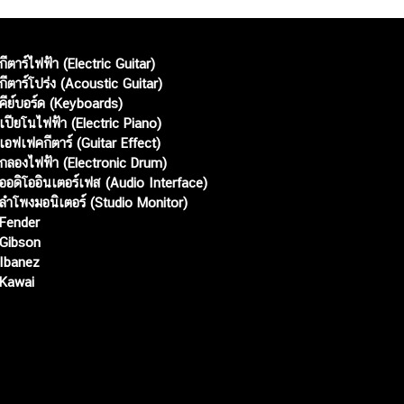
กีตาร์ไฟฟ้า (Electric Guitar)
กีตาร์โปร่ง (Acoustic Guitar)
คีย์บอร์ด (Keyboards)
เปียโนไฟฟ้า (Electric Piano)
เอฟเฟคกีตาร์ (Guitar Effect)
กลองไฟฟ้า (Electronic Drum)
ออดิโออินเตอร์เฟส (Audio Interface)
ลำโพงมอนิเตอร์ (Studio Monitor)
Fender
Gibson
Ibanez
Kawai
Web เปิดเมื่อ :
15 ม.ค. 2556
อัพเดทล่าสุด :
8 ส.ค. 2569