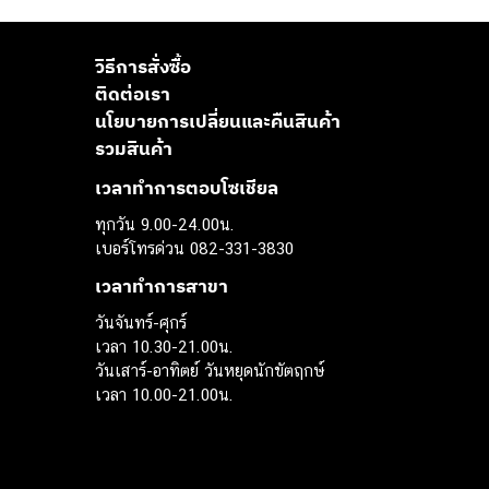
วิธีการสั่งซื้อ
ติดต่อเรา
นโยบายการเปลี่ยนและคืนสินค้า
รวมสินค้า
เวลาทำการตอบโซเชียล
ทุกวัน 9.00-24.00น.
เบอร์โทรด่วน 082-331-3830
เวลาทำการสาขา
วันจันทร์-ศุกร์
เวลา 10.30-21.00น.
วันเสาร์-อาทิตย์ วันหยุดนักขัตฤกษ์
เวลา 10.00-21.00น.