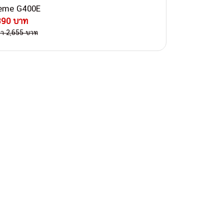
eme G400E
390 บาท
า 2,655 บาท