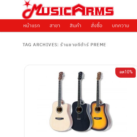
ศูนย์รวมครื่องดนตรีทุกชนิด ตั้งแต่เริ่มต้นถึงมืออาชีพ
Music Arms
หน้าแรก
Skip to primary content
Skip to secondary content
สาขา
สินค้า
สั่งซื้อ
บทความ
TAG ARCHIVES:
ร้านขายกีต้าร์ PREME
ลด10%