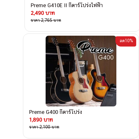
Preme G410E II กีตาร์โปร่งไฟฟ้า
2,490 บาท
ราคา 2,765 บาท
ลด10%
Preme G400 กีตาร์โปร่ง
1,890 บาท
ราคา 2,100 บาท