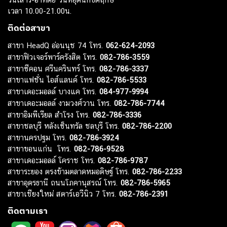
เวลา 10.00-21.00น.
ติดต่อสาขา
สาขา HeadQ อ่อนนุช 74 โทร.
062-624-2093
สาขาฟิวเจอร์พาร์ครังสิต โทร.
082-786-3559
สาขาซีคอน ศรีนครินทร์ โทร.
082-786-3337
สาขาแฟชั่น ไอส์แลนด์ โทร.
082-786-5533
สาขาเดอะมอลล์ บางแค โทร.
084-977-9994
สาขาเดอะมอลล์ งามวงศ์วาน โทร.
082-786-7744
สาขาอิมพีเรียล สำโรง โทร.
082-786-3336
สาขาชลบุรี หลังเซ็นทรัล ชลบุรี โทร.
082-786-2200
สาขานครปฐม โทร.
082-786-3924
สาขาขอนแก่น โทร.
082-786-9528
สาขาเดอะมอลล์ โคราช โทร.
082-786-9787
สาขาระยอง ตรงข้ามตลาดหมอดิษฐ์ โทร.
082-786-2233
สาขาอุดรธานี ถนนโภคานุสรณ์ โทร.
082-786-5965
สาขาเชียงใหม่ สตาร์เอวีนิว 7 โทร.
082-786-2391
ติดตามเรา