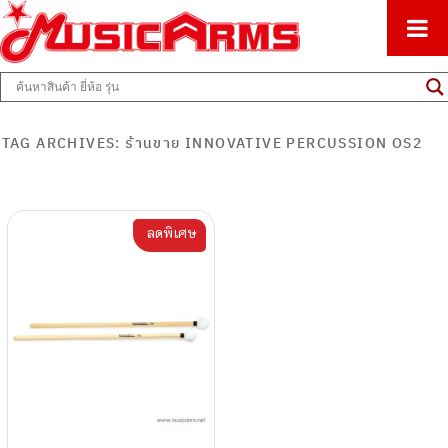
ศูนย์รวมครื่องดนตรีทุกชนิด ตั้งแต่เริ่มต้นถึงมืออาชีพ
Music Arms
TAG ARCHIVES:
ร้านขาย INNOVATIVE PERCUSSION OS2
ลดพิเศษ