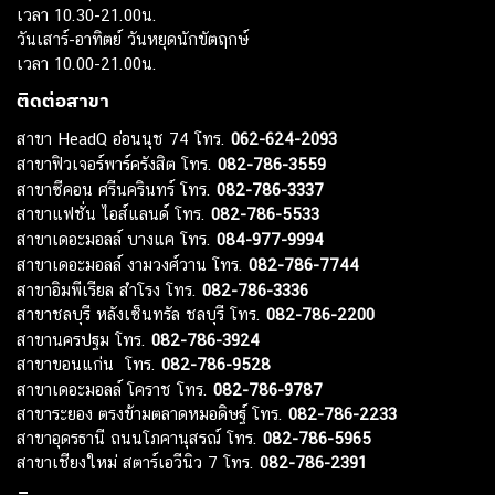
เวลา 10.30-21.00น.
วันเสาร์-อาทิตย์ วันหยุดนักขัตฤกษ์
เวลา 10.00-21.00น.
ติดต่อสาขา
สาขา HeadQ อ่อนนุช 74 โทร.
062-624-2093
สาขาฟิวเจอร์พาร์ครังสิต โทร.
082-786-3559
สาขาซีคอน ศรีนครินทร์ โทร.
082-786-3337
สาขาแฟชั่น ไอส์แลนด์ โทร.
082-786-5533
สาขาเดอะมอลล์ บางแค โทร.
084-977-9994
สาขาเดอะมอลล์ งามวงศ์วาน โทร.
082-786-7744
สาขาอิมพีเรียล สำโรง โทร.
082-786-3336
สาขาชลบุรี หลังเซ็นทรัล ชลบุรี โทร.
082-786-2200
สาขานครปฐม โทร.
082-786-3924
สาขาขอนแก่น โทร.
082-786-9528
สาขาเดอะมอลล์ โคราช โทร.
082-786-9787
สาขาระยอง ตรงข้ามตลาดหมอดิษฐ์ โทร.
082-786-2233
สาขาอุดรธานี ถนนโภคานุสรณ์ โทร.
082-786-5965
สาขาเชียงใหม่ สตาร์เอวีนิว 7 โทร.
082-786-2391