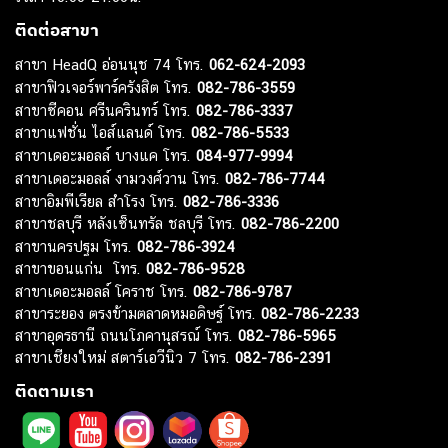
ติดต่อสาขา
สาขา HeadQ อ่อนนุช 74 โทร.
062-624-2093
สาขาฟิวเจอร์พาร์ครังสิต โทร.
082-786-3559
สาขาซีคอน ศรีนครินทร์ โทร.
082-786-3337
สาขาแฟชั่น ไอส์แลนด์ โทร.
082-786-5533
สาขาเดอะมอลล์ บางแค โทร.
084-977-9994
สาขาเดอะมอลล์ งามวงศ์วาน โทร.
082-786-7744
สาขาอิมพีเรียล สำโรง โทร.
082-786-3336
สาขาชลบุรี หลังเซ็นทรัล ชลบุรี โทร.
082-786-2200
สาขานครปฐม โทร.
082-786-3924
สาขาขอนแก่น โทร.
082-786-9528
สาขาเดอะมอลล์ โคราช โทร.
082-786-9787
สาขาระยอง ตรงข้ามตลาดหมอดิษฐ์ โทร.
082-786-2233
สาขาอุดรธานี ถนนโภคานุสรณ์ โทร.
082-786-5965
สาขาเชียงใหม่ สตาร์เอวีนิว 7 โทร.
082-786-2391
ติดตามเรา