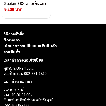
Sabian B8X ฉาบเดินแถว
9,200 บาท
วิธีการสั่งซื้อ
ติดต่อเรา
นโยบายการเปลี่ยนและคืนสินค้า
รวมสินค้า
เวลาทำการตอบโซเชียล
ทุกวัน 9.00-24.00น.
เบอร์โทรด่วน 082-331-3830
เวลาทำการสาขา
วันจันทร์-ศุกร์
เวลา 10.30-21.00น.
วันเสาร์-อาทิตย์ วันหยุดนักขัตฤกษ์
เวลา 10.00-21.00น.