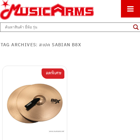
ศูนย์รวมครื่องดนตรีทุกชนิด ตั้งแต่เริ่มต้นถึงมืออาชีพ
Music Arms
TAG ARCHIVES:
สเปค SABIAN B8X
ลดพิเศษ