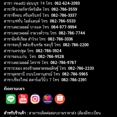
สาขา HeadQ อ่อนนุช 74 โทร.
062-624-2093
สาขาฟิวเจอร์พาร์ครังสิต โทร.
082-786-3559
สาขาซีคอน ศรีนครินทร์ โทร.
082-786-3337
สาขาแฟชั่น ไอส์แลนด์ โทร.
082-786-5533
สาขาเดอะมอลล์ บางแค โทร.
084-977-9994
สาขาเดอะมอลล์ งามวงศ์วาน โทร.
082-786-7744
สาขาอิมพีเรียล สำโรง โทร.
082-786-3336
สาขาชลบุรี หลังเซ็นทรัล ชลบุรี โทร.
082-786-2200
สาขานครปฐม โทร.
082-786-3924
สาขาขอนแก่น โทร.
082-786-9528
สาขาเดอะมอลล์ โคราช โทร.
082-786-9787
สาขาระยอง ตรงข้ามตลาดหมอดิษฐ์ โทร.
082-786-2233
สาขาอุดรธานี ถนนโภคานุสรณ์ โทร.
082-786-5965
สาขาเชียงใหม่ สตาร์เอวีนิว 7 โทร.
082-786-2391
ติดตามเรา
สำหรับร้านค้า :
สามารถติดต่อสอบถามราคาส่ง (ต้องมีทะเบียน