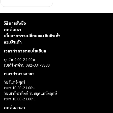
วิธีการสั่งซื้อ
ติดต่อเรา
นโยบายการเปลี่ยนและคืนสินค้า
รวมสินค้า
เวลาทำการตอบโซเชียล
ทุกวัน 9.00-24.00น.
เบอร์โทรด่วน 082-331-3830
เวลาทำการสาขา
วันจันทร์-ศุกร์
เวลา 10.30-21.00น.
วันเสาร์-อาทิตย์ วันหยุดนักขัตฤกษ์
เวลา 10.00-21.00น.
ติดต่อสาขา