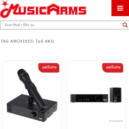
ศูนย์รวมครื่องดนตรีทุกชนิด ตั้งแต่เริ่มต้นถึงมืออาชีพ
Music Arms
TAG ARCHIVES:
ไมค์ AKG
ลดพิเศษ
ลดพิเศษ