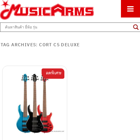
ศูนย์รวมครื่องดนตรีทุกชนิด ตั้งแต่เริ่มต้นถึงมืออาชีพ
Music Arms
TAG ARCHIVES:
CORT C5 DELUXE
ลดพิเศษ