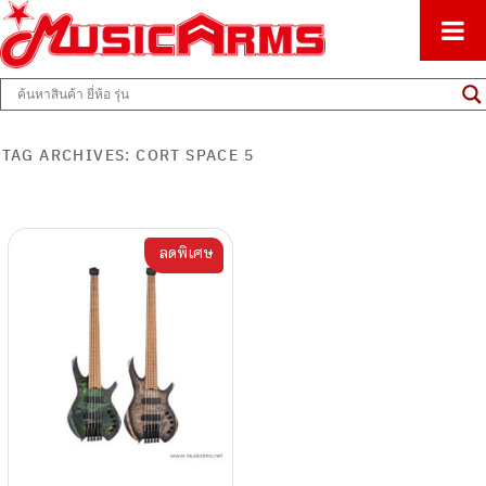
ศูนย์รวมครื่องดนตรีทุกชนิด ตั้งแต่เริ่มต้นถึงมืออาชีพ
Music Arms
TAG ARCHIVES:
CORT SPACE 5
ลดพิเศษ