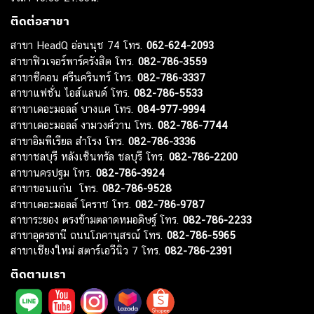
ติดต่อสาขา
สาขา HeadQ อ่อนนุช 74 โทร.
062-624-2093
สาขาฟิวเจอร์พาร์ครังสิต โทร.
082-786-3559
สาขาซีคอน ศรีนครินทร์ โทร.
082-786-3337
สาขาแฟชั่น ไอส์แลนด์ โทร.
082-786-5533
สาขาเดอะมอลล์ บางแค โทร.
084-977-9994
สาขาเดอะมอลล์ งามวงศ์วาน โทร.
082-786-7744
สาขาอิมพีเรียล สำโรง โทร.
082-786-3336
สาขาชลบุรี หลังเซ็นทรัล ชลบุรี โทร.
082-786-2200
สาขานครปฐม โทร.
082-786-3924
สาขาขอนแก่น โทร.
082-786-9528
สาขาเดอะมอลล์ โคราช โทร.
082-786-9787
สาขาระยอง ตรงข้ามตลาดหมอดิษฐ์ โทร.
082-786-2233
สาขาอุดรธานี ถนนโภคานุสรณ์ โทร.
082-786-5965
สาขาเชียงใหม่ สตาร์เอวีนิว 7 โทร.
082-786-2391
ติดตามเรา