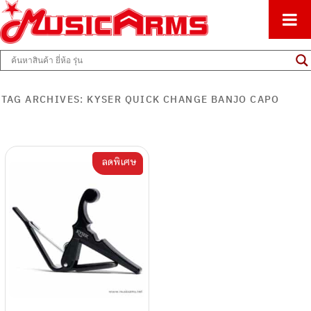
ศูนย์รวมครื่องดนตรีทุกชนิด ตั้งแต่เริ่มต้นถึงมืออาชีพ
Music Arms
TAG ARCHIVES:
KYSER QUICK CHANGE BANJO CAPO
ลดพิเศษ