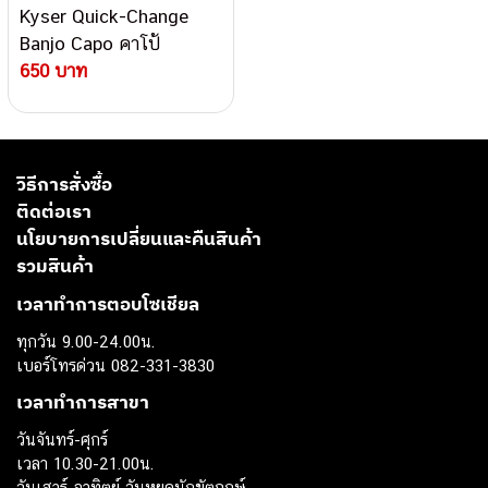
Kyser Quick-Change
Banjo Capo คาโป้
650 บาท
วิธีการสั่งซื้อ
ติดต่อเรา
นโยบายการเปลี่ยนและคืนสินค้า
รวมสินค้า
เวลาทำการตอบโซเชียล
ทุกวัน 9.00-24.00น.
เบอร์โทรด่วน 082-331-3830
เวลาทำการสาขา
วันจันทร์-ศุกร์
เวลา 10.30-21.00น.
วันเสาร์-อาทิตย์ วันหยุดนักขัตฤกษ์