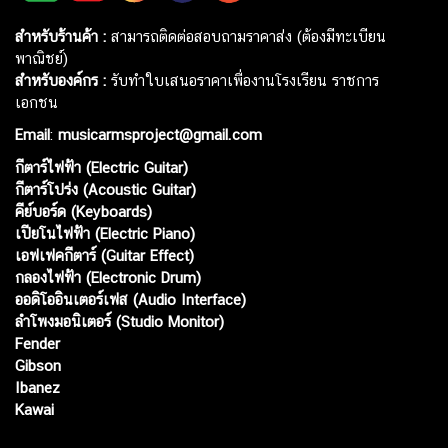
สำหรับร้านค้า :
สามารถติดต่อสอบถามราคาส่ง (ต้องมีทะเบียน
พาณิชย์)
สำหรับองค์กร :
รับทำใบเสนอราคาเพื่องานโรงเรียน ราชการ
เอกชน
Email
:
musicarmsproject@gmail.com
กีตาร์ไฟฟ้า (Electric Guitar)
กีตาร์โปร่ง (Acoustic Guitar)
คีย์บอร์ด (Keyboards)
เปียโนไฟฟ้า (Electric Piano)
เอฟเฟคกีตาร์ (Guitar Effect)
กลองไฟฟ้า (Electronic Drum)
ออดิโออินเตอร์เฟส (Audio Interface)
ลำโพงมอนิเตอร์ (Studio Monitor)
Fender
Gibson
Ibanez
Kawai
Web เปิดเมื่อ :
15 ม.ค. 2556