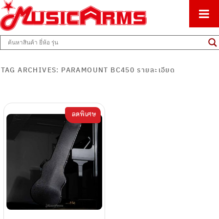
ศูนย์รวมครื่องดนตรีทุกชนิด ตั้งแต่เริ่มต้นถึงมืออาชีพ
Music Arms
TAG ARCHIVES:
PARAMOUNT BC450 รายละเอียด
ลดพิเศษ