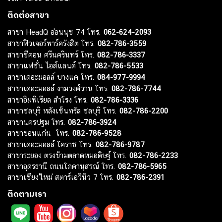
ติดต่อสาขา
สาขา HeadQ อ่อนนุช 74 โทร.
062-624-2093
สาขาฟิวเจอร์พาร์ครังสิต โทร.
082-786-3559
สาขาซีคอน ศรีนครินทร์ โทร.
082-786-3337
สาขาแฟชั่น ไอส์แลนด์ โทร.
082-786-5533
สาขาเดอะมอลล์ บางแค โทร.
084-977-9994
สาขาเดอะมอลล์ งามวงศ์วาน โทร.
082-786-7744
สาขาอิมพีเรียล สำโรง โทร.
082-786-3336
สาขาชลบุรี หลังเซ็นทรัล ชลบุรี โทร.
082-786-2200
สาขานครปฐม โทร.
082-786-3924
สาขาขอนแก่น โทร.
082-786-9528
สาขาเดอะมอลล์ โคราช โทร.
082-786-9787
สาขาระยอง ตรงข้ามตลาดหมอดิษฐ์ โทร.
082-786-2233
สาขาอุดรธานี ถนนโภคานุสรณ์ โทร.
082-786-5965
สาขาเชียงใหม่ สตาร์เอวีนิว 7 โทร.
082-786-2391
ติดตามเรา