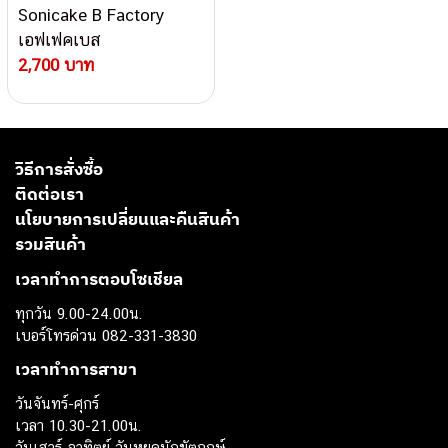
Sonicake B Factory
เอฟเฟคเบส
2,700 บาท
วิธีการสั่งซื้อ
ติดต่อเรา
นโยบายการเปลี่ยนและคืนสินค้า
รวมสินค้า
เวลาทำการตอบโซเชียล
ทุกวัน 9.00-24.00น.
เบอร์โทรด่วน 082-331-3830
เวลาทำการสาขา
วันจันทร์-ศุกร์
เวลา 10.30-21.00น.
วันเสาร์-อาทิตย์ วันหยุดนักขัตฤกษ์