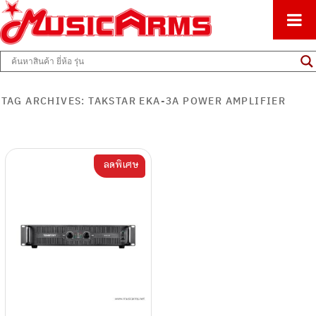
ศูนย์รวมครื่องดนตรีทุกชนิด ตั้งแต่เริ่มต้นถึงมืออาชีพ
Music Arms
TAG ARCHIVES:
TAKSTAR EKA-3A POWER AMPLIFIER
ลดพิเศษ