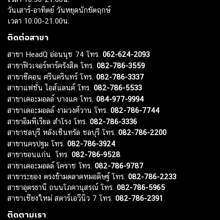
วันเสาร์-อาทิตย์ วันหยุดนักขัตฤกษ์
เวลา 10.00-21.00น.
ติดต่อสาขา
สาขา HeadQ อ่อนนุช 74 โทร.
062-624-2093
สาขาฟิวเจอร์พาร์ครังสิต โทร.
082-786-3559
สาขาซีคอน ศรีนครินทร์ โทร.
082-786-3337
สาขาแฟชั่น ไอส์แลนด์ โทร.
082-786-5533
สาขาเดอะมอลล์ บางแค โทร.
084-977-9994
สาขาเดอะมอลล์ งามวงศ์วาน โทร.
082-786-7744
สาขาอิมพีเรียล สำโรง โทร.
082-786-3336
สาขาชลบุรี หลังเซ็นทรัล ชลบุรี โทร.
082-786-2200
สาขานครปฐม โทร.
082-786-3924
สาขาขอนแก่น โทร.
082-786-9528
สาขาเดอะมอลล์ โคราช โทร.
082-786-9787
สาขาระยอง ตรงข้ามตลาดหมอดิษฐ์ โทร.
082-786-2233
สาขาอุดรธานี ถนนโภคานุสรณ์ โทร.
082-786-5965
สาขาเชียงใหม่ สตาร์เอวีนิว 7 โทร.
082-786-2391
ติดตามเรา