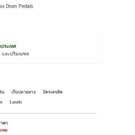
ลอง Drum Pedals
่วประเทศ
ทม. และปริมณฑล
งิน
เก็บปลายทาง
บัตรเครดิต
ee
Lazada
ราคา
.com