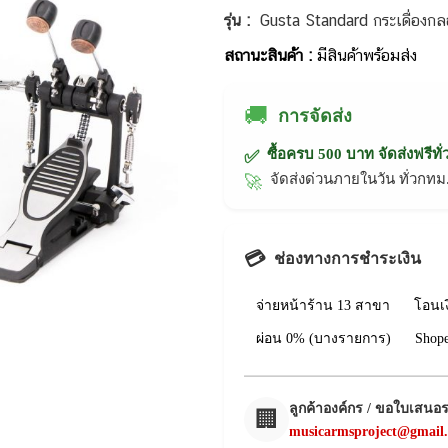
รุ่น :
Gusta Standard กระเดื่องก
สถานะสินค้า :
มีสินค้าพร้อมส่ง
🚚
การจัดส่ง
ซื้อครบ 500 บาท จัดส่งฟรีทั
✅
จัดส่งด่วนภายในวัน ทั่วก
🚀
💳
ช่องทางการชำระเงิน
จ่ายหน้าร้าน 13 สาขา
โอนเ
ผ่อน 0% (บางรายการ)
Shop
ลูกค้าองค์กร / ขอใบเสนอ
🏢
musicarmsproject@gmail