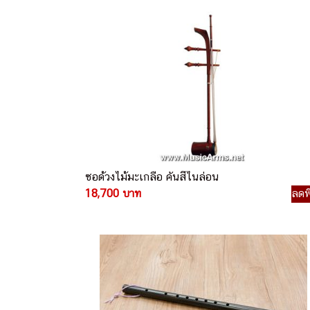
ซอด้วงไม้มะเกลือ คันสีไนล่อน
18,700 บาท
ลดพ