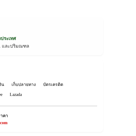
่วประเทศ
ทม. และปริมณฑล
งิน
เก็บปลายทาง
บัตรเครดิต
ee
Lazada
ราคา
.com