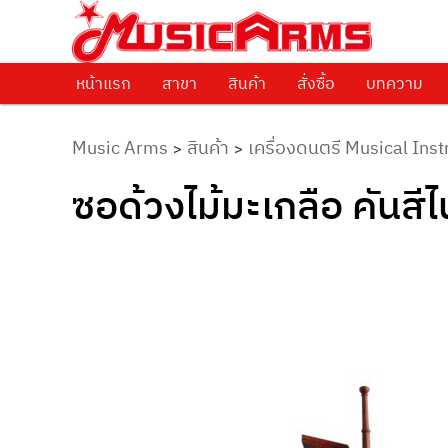
ศูนย์รวมครื่องดนตรีทุกชนิด ตั้งแต่เริ่มต้นถึงมืออาชีพ
Music Arms
หน้าแรก
Skip to primary content
สาขา
สินค้า
สั่งซื้อ
บทความ
Music Arms
สินค้า
เครื่องดนตรี Musical Ins
>
>
ซอด้วงไม้มะเกลือ คันสี