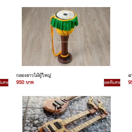
กลองยาวไม้ผู้ใหญ่
ฉ
ิเศษ
950 บาท
ลดพิเศษ
9