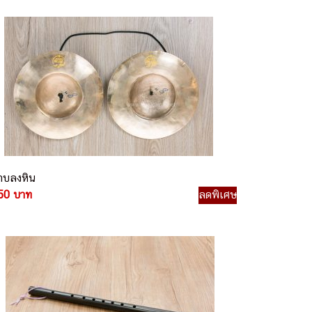
าบลงหิน
50 บาท
ลดพิเศษ