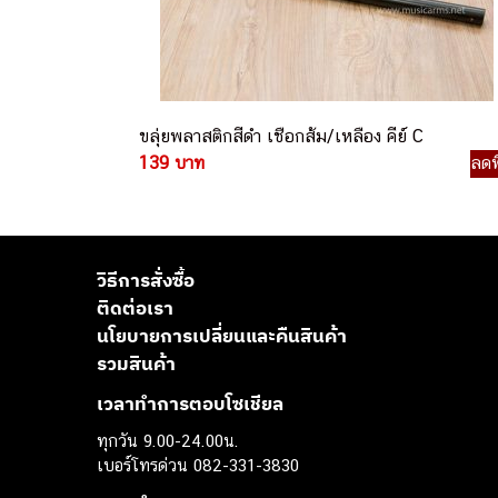
ขลุ่ยพลาสติกสีดำ เชือกส้ม/เหลือง คีย์ C
139 บาท
ลดพ
วิธีการสั่งซื้อ
ติดต่อเรา
นโยบายการเปลี่ยนและคืนสินค้า
รวมสินค้า
เวลาทำการตอบโซเชียล
ทุกวัน 9.00-24.00น.
เบอร์โทรด่วน 082-331-3830