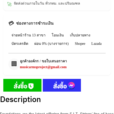
จัดส่งด่วนภายในวัน ทั่วกทม. และปริมณฑล
🚀
💳
ช่องทางการชำระเงิน
จ่ายหน้าร้าน 13 สาขา
โอนเงิน
เก็บปลายทาง
บัตรเครดิต
ผ่อน 0% (บางรายการ)
Shopee
Lazada
ลูกค้าองค์กร / ขอใบเสนอราคา
🏢
musicarmsproject@gmail.com
Description
Foundations are the latest offering from S.I.T. Strings’ line of bass