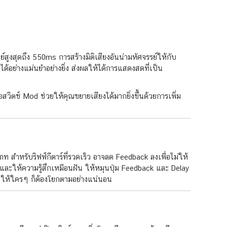
สูงสุดถึง 550ms การสร้างมิติเสียงอันน่ามหัศจรรย์ให้กับ
ด้อย่างแม่นยำอย่างยิ่ง ส่งผลให้ได้การแสดงสดที่เป็น
คือสวิตช์ Mod ช่วยให้คุณขยายเสียงได้มากยิ่งขึ้นด้วยการเพิ่ม
ท สำหรับริฟฟ์กีตาร์ที่รวดเร็ว อาจลด Feedback ลงเพื่อไม่ให้
ี่ช้าและให้ความรู้สึกเหมือนฝัน ให้หมุนปุ่ม Feedback และ Delay
ทำให้ใครๆ ก็ต้องโยกตามอย่างแน่นอน