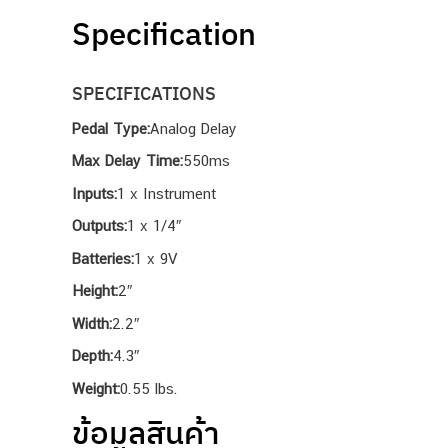
Specification
SPECIFICATIONS
Pedal Type:
Analog Delay
Max Delay Time:
550ms
Inputs:
1 x Instrument
Outputs:
1 x 1/4″
Batteries:
1 x 9V
Height:
2″
Width:
2.2″
Depth:
4.3″
Weight:
0.55 lbs.
ข้อมูลสินค้า