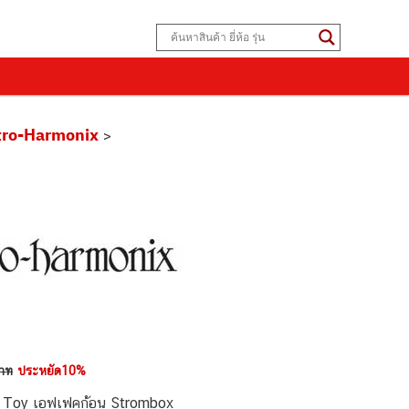
tro-Harmonix
>
าท
ประหยัด10%
 Toy เอฟเฟคก้อน Strombox