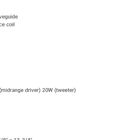
veguide
e coil
midrange driver) 20W (tweeter)