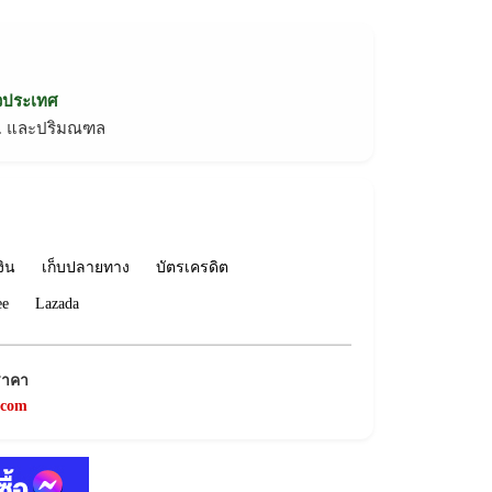
่วประเทศ
ทม. และปริมณฑล
งิน
เก็บปลายทาง
บัตรเครดิต
ee
Lazada
ราคา
.com