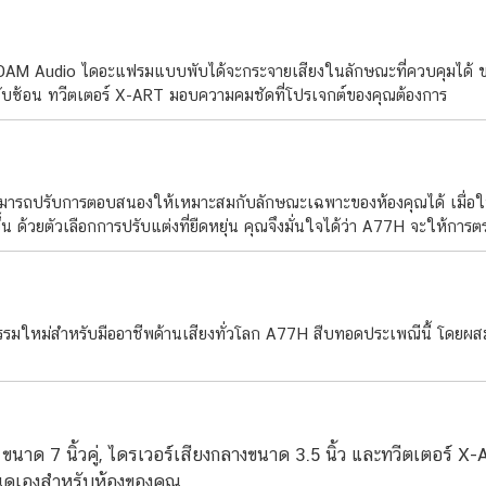
 ADAM Audio ไดอะแฟรมแบบพับได้จะกระจายเสียงในลักษณะที่ควบคุมได้ ขจั
ที่ซับซ้อน ทวีตเตอร์ X-ART มอบความคมชัดที่โปรเจกต์ของคุณต้องการ
รถปรับการตอบสนองให้เหมาะสมกับลักษณะเฉพาะของห้องคุณได้ เมื่อใช้ร่
ขึ้น ด้วยตัวเลือกการปรับแต่งที่ยืดหยุ่น คุณจึงมั่นใจได้ว่า A77H จะให้กา
ตกรรมใหม่สำหรับมืออาชีพด้านเสียงทั่วโลก A77H สืบทอดประเพณีนี้ โดยผสมผ
นาด 7 นิ้วคู่, ไดรเวอร์เสียงกลางขนาด 3.5 นิ้ว และทวีตเตอร์ X
นดเองสำหรับห้องของคุณ