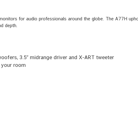
onitors for audio professionals around the globe. The A77H uphol
nd depth.
woofers, 3.5″ midrange driver and X-ART tweeter
r your room