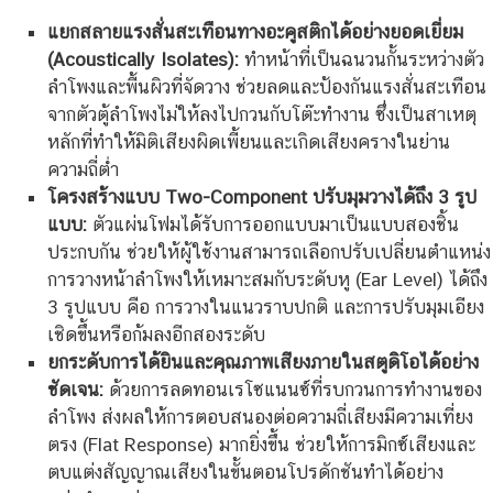
แยกสลายแรงสั่นสะเทือนทางอะคูสติกได้อย่างยอดเยี่ยม
(Acoustically Isolates):
ทำหน้าที่เป็นฉนวนกั้นระหว่างตัว
ลำโพงและพื้นผิวที่จัดวาง ช่วยลดและป้องกันแรงสั่นสะเทือน
จากตัวตู้ลำโพงไม่ให้ลงไปกวนกับโต๊ะทำงาน ซึ่งเป็นสาเหตุ
หลักที่ทำให้มิติเสียงผิดเพี้ยนและเกิดเสียงครางในย่าน
ความถี่ต่ำ
โครงสร้างแบบ Two-Component ปรับมุมวางได้ถึง 3 รูป
แบบ:
ตัวแผ่นโฟมได้รับการออกแบบมาเป็นแบบสองชิ้น
ประกบกัน ช่วยให้ผู้ใช้งานสามารถเลือกปรับเปลี่ยนตำแหน่ง
การวางหน้าลำโพงให้เหมาะสมกับระดับหู (Ear Level) ได้ถึง
3 รูปแบบ คือ การวางในแนวราบปกติ และการปรับมุมเอียง
เชิดขึ้นหรือก้มลงอีกสองระดับ
ยกระดับการได้ยินและคุณภาพเสียงภายในสตูดิโอได้อย่าง
ชัดเจน:
ด้วยการลดทอนเรโซแนนซ์ที่รบกวนการทำงานของ
ลำโพง ส่งผลให้การตอบสนองต่อความถี่เสียงมีความเที่ยง
ตรง (Flat Response) มากยิ่งขึ้น ช่วยให้การมิกซ์เสียงและ
ตบแต่งสัญญาณเสียงในขั้นตอนโปรดักชันทำได้อย่าง