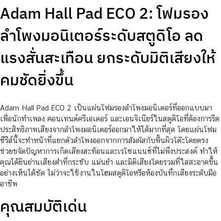
Adam Hall Pad ECO 2: โฟมรอง
ลำโพงมอนิเตอร์ระดับสตูดิโอ ลด
แรงสั่นสะเทือน ยกระดับมิติเสียงให้
คมชัดยิ่งขึ้น
Adam Hall Pad ECO 2 เป็นแผ่นโฟมรองลำโพงมอนิเตอร์ที่ออกแบบมา
เพื่อนักทำเพลง คอนเทนต์ครีเอเตอร์ และเอนจิเนียร์ในสตูดิโอที่ต้องการรีด
ประสิทธิภาพเสียงจากลำโพงมอนิเตอร์ออกมาให้ได้มากที่สุด โดยแผ่นโฟม
ซีรีส์นี้จะทำหน้าที่แยกตัวลำโพงออกจากการสัมผัสกับพื้นผิวโต๊ะโดยตรง
ช่วยขจัดปัญหาการเกิดเสียงสะท้อนและเรโซแนนซ์ที่ไม่พึงประสงค์ ทำให้
คุณได้ยินย่านเสียงต่ำที่กระชับ แม่นยำ และมิติเสียงโดยรวมที่ใสสะอาดขึ้น
อย่างเห็นได้ชัด ไม่ว่าจะใช้งานในโฮมสตูดิโอหรือห้องบันทึกเสียงระดับมือ
อาชีพ
คุณสมบัติเด่น