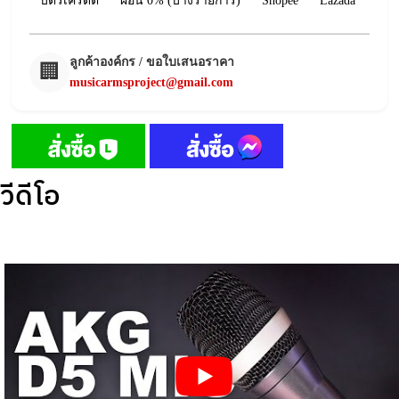
บัตรเครดิต
ผ่อน 0% (บางรายการ)
Shopee
Lazada
ลูกค้าองค์กร / ขอใบเสนอราคา
🏢
musicarmsproject@gmail.com
วีดีโอ