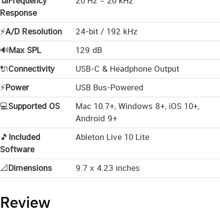
📶
Frequency
20 Hz – 20 kHz
Response
⚡
A/D Resolution
24-bit / 192 kHz
🔊
Max SPL
129 dB
🔌
Connectivity
USB-C & Headphone Output
⚡
Power
USB Bus-Powered
💻
Supported OS
Mac 10.7+, Windows 8+, iOS 10+,
Android 9+
🎵
Included
Ableton Live 10 Lite
Software
📐
Dimensions
9.7 x 4.23 inches
Review