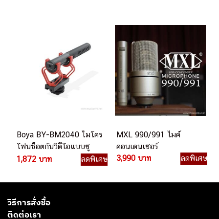
Boya BY-BM2040 ไมโคร
MXL 990/991 ไมค์
โฟนช็อตกันวิดีโอแบบซู
คอนเดนเซอร์
เปอร์คาร์ดิออยด์
3,990 บาท
ลดพิเศษ
1,872 บาท
ลดพิเศษ
วิธีการสั่งซื้อ
ติดต่อเรา