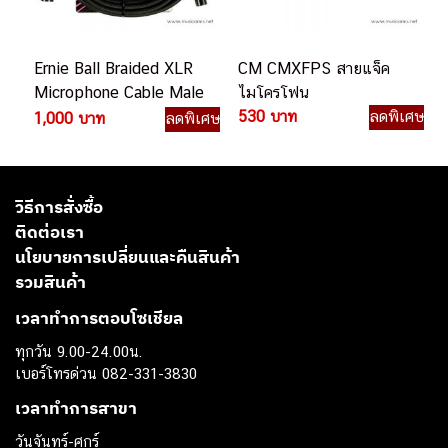
Ernie Ball Braided XLR
CM CMXFPS สายแจ็ค
Microphone Cable Male
ไมโครโฟน
/ Female 15Ft. สายแจ็ค
530 บาท
ลดพิเศษ
1,000 บาท
ลดพิเศษ
ไมโครโฟน
วิธีการสั่งซื้อ
ติดต่อเรา
นโยบายการเปลี่ยนและคืนสินค้า
รวมสินค้า
เวลาทำการตอบโซเชียล
ทุกวัน 9.00-24.00น.
เบอร์โทรด่วน 082-331-3830
เวลาทำการสาขา
วันจันทร์-ศุกร์