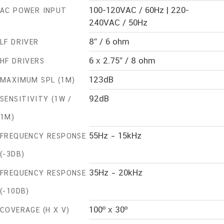
100-120VAC / 60Hz | 220-
AC POWER INPUT
240VAC / 50Hz
8″ / 6 ohm
LF DRIVER
6 x 2.75″ / 8 ohm
HF DRIVERS
123dB
MAXIMUM SPL (1M)
92dB
SENSITIVITY (1W /
1M)
55Hz – 15kHz
FREQUENCY RESPONSE
(-3DB)
35Hz – 20kHz
FREQUENCY RESPONSE
(-10DB)
100º x 30º
COVERAGE (H X V)