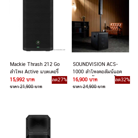
Mackie Thrash 212 Go
SOUNDVISION ACS-
ลำโพง Active แบตเตอรี่
1000 ลำโพงคอลัมน์แอค
ในตัว
ทีฟ 4×3 นิ้ว ซับ 10 นิ้ว
15,992 บาท
ลด27%
16,900 บาท
ลด32%
ความดัง 125 dB บลูทูธ
ราคา 21,900 บาท
ราคา 24,900 บาท
5.3