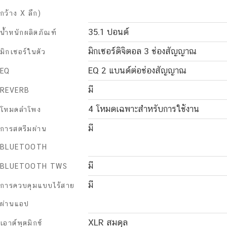
กว้าง X ลึก)
35.1 ปอนด์
น้ำหนักผลิตภัณฑ์
มิกเซอร์ดิจิตอล 3 ช่องสัญญาณ
มิกเซอร์ในตัว
EQ 2 แบนด์ต่อช่องสัญญาณ
EQ
มี
REVERB
4 โหมดเฉพาะสำหรับการใช้งาน
โหมดลำโพง
มี
การสตรีมผ่าน
BLUETOOTH
มี
BLUETOOTH TWS
มี
การควบคุมแบบไร้สาย
ผ่านแอป
XLR สมดุล
เอาต์พุตมิกซ์