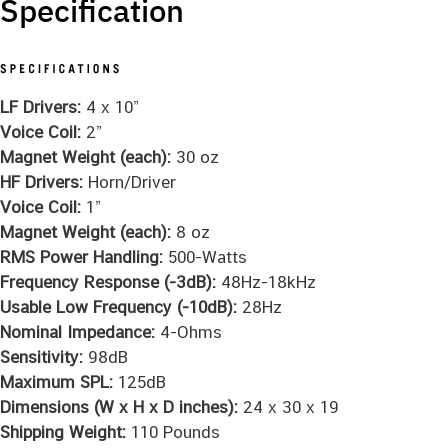
Specification
LF Drivers:
4 x 10”
Voice Coil:
2”
Magnet Weight (each):
30 oz
HF Drivers:
Horn/Driver
Voice Coil:
1”
Magnet Weight (each):
8 oz
RMS Power Handling:
500-Watts
Frequency Response (-3dB):
48Hz-18kHz
Usable Low Frequency (-10dB):
28Hz
Nominal Impedance:
4-Ohms
Sensitivity:
98dB
Maximum SPL:
125dB
Dimensions (W x H x D inches):
24 x 30 x 19
Shipping Weight:
110 Pounds