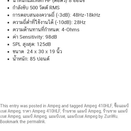
น้ำหนักแม่เหล็ก HF (ต่อตัว) 8 ออนซ์
กำลังขับ 500 วัตต์ RMS
การตอบสนองความถี่ (-3dB): 48Hz-18kHz
ความถี่ต่ำที่ใช้งานได้ (-10dB): 28Hz
ความต้านทานที่กำหนด: 4-Ohms
ค่า Sensitivity: 98dB
SPL สูงสุด: 125dB
ขนาด 24 x 30 x 19 นิ้ว
น้ำหนัก: 85 ปอนด์
This entry was posted in
Ampeg
and tagged
Ampeg 410HLF
,
ซื้อแอมป์
เบส Ampeg
,
ราคา Ampeg 410HLF
,
ร้านขาย แอมป์ Ampeg
,
ร้านขาย แอมป์
เบส Ampeg
,
แอมป์ Ampeg
,
แอมป์เบส
,
แอมป์เบส Ampeg
by
ZunWu
.
Bookmark the
permalink
.