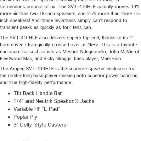
tremendous amount of air. The SVT-410HLF actually moves 10%
more air than two 18-inch speakers, and 25% more than three 15-
inch speakers! And those leviathans simply can’t respond to
transient peaks as quickly as four tens can.
The SVT-410HLF also delivers superb top-end, thanks to its 1”
horn driver, strategically crossed over at 4kHz. This is a favorite
enclosure for such artists as Meshell Ndegeocello, John McVie of
Fleetwood Mac, and Ricky Skaggs’ bass player, Mark Fain.
The Ampeg SVT-410HLF is the supreme speaker enclosure for
the multi-string bass player seeking both superior power handling
and true high-fidelity performance.
Tilt Back Handle Bar
1/4” and Neutrik Speakon® Jacks
Variable HF “L-Pad”
Poplar Ply
3” Dolly-Style Casters