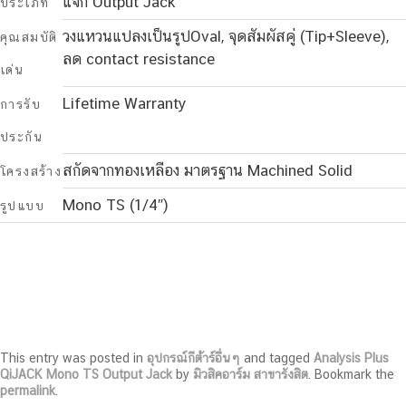
แจ็ก Output Jack
ประเภท
วงแหวนแปลงเป็นรูปOval, จุดสัมผัสคู่ (Tip+Sleeve),
คุณสมบัติ
ลด contact resistance
เด่น
Lifetime Warranty
การรับ
ประกัน
สกัดจากทองเหลือง มาตรฐาน Machined Solid
โครงสร้าง
Mono TS (1/4″)
รูปแบบ
This entry was posted in
อุปกรณ์กีต้าร์อื่นๆ
and tagged
Analysis Plus
QiJACK Mono TS Output Jack
by
มิวสิคอาร์ม สาขารังสิต
. Bookmark the
permalink
.