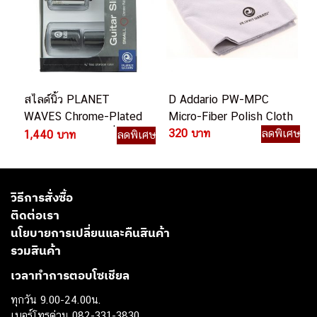
สไลด์นิ้ว PLANET
D Addario PW-MPC
WAVES Chrome-Plated
Micro-Fiber Polish Cloth
solid brass พร้อมที่เก็บ
320 บาท
ลดพิเศษ
1,440 บาท
ลดพิเศษ
วิธีการสั่งซื้อ
ติดต่อเรา
นโยบายการเปลี่ยนและคืนสินค้า
รวมสินค้า
เวลาทำการตอบโซเชียล
ทุกวัน 9.00-24.00น.
เบอร์โทรด่วน 082-331-3830