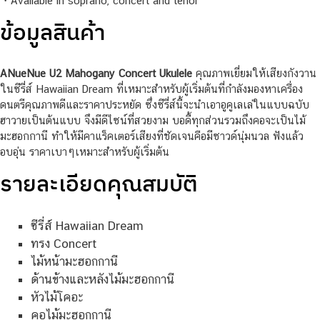
・Available in soprano, concert and tenor
ข้อมูลสินค้า
ANueNue U2 Mahogany Concert Ukulele
คุณภาพเยี่ยมให้เสียงกังวาน
ในซีรี่ส์ Hawaiian Dream ที่เหมาะสำหรับผู้เริ่มต้นที่กำลังมองหาเครื่อง
ดนตรีคุณภาพดีและราคาประหยัด ซึ่งซีรี่ส์นี้จะนำเอาอูคูเลเล่ในแบบฉบับ
ฮาวายเป็นต้นแบบ จึงมีดีไซน์ที่สวยงาม บอดี้ทุกส่วนรวมถึงคอจะเป็นไม้
มะฮอกกานี ทำให้มีคาแร็คเตอร์เสียงที่ชัดเจนคือมีซาวด์นุ่มนวล ฟังแล้ว
อบอุ่น ราคาเบาๆเหมาะสำหรับผู้เริ่มต้น
รายละเอียดคุณสมบัติ
ซีรี่ส์ Hawaiian Dream
ทรง Concert
ไม้หน้ามะฮอกกานี
ด้านข้างและหลังไม้มะฮอกกานี
หัวไม้โคอะ
คอไม้มะฮอกกานี