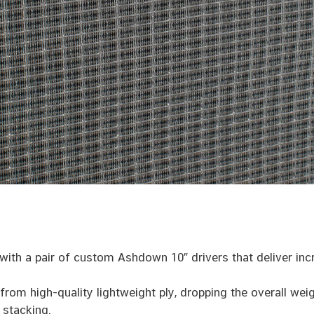
ith a pair of custom Ashdown 10″ drivers that deliver incre
rom high-quality lightweight ply, dropping the overall weigh
 stacking.