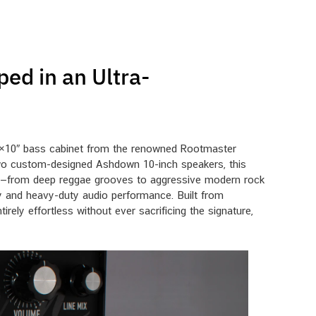
d in an Ultra-
 2×10″ bass cabinet from the renowned Rootmaster
two custom-designed Ashdown 10-inch speakers, this
le—from deep reggae grooves to aggressive modern rock
lity and heavy-duty audio performance. Built from
irely effortless without ever sacrificing the signature,