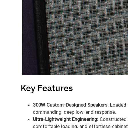
Key Features
300W Custom-Designed Speakers:
Loaded w
commanding, deep low-end response.
Ultra-Lightweight Engineering:
Constructed f
comfortable loading, and effortless cabinet