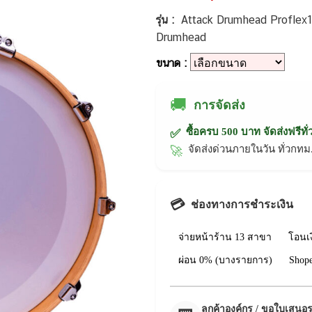
รุ่น :
Attack Drumhead Proflex
Drumhead
ขนาด :
🚚
การจัดส่ง
ซื้อครบ 500 บาท จัดส่งฟรีทั
✅
จัดส่งด่วนภายในวัน ทั่วก
🚀
💳
ช่องทางการชำระเงิน
จ่ายหน้าร้าน 13 สาขา
โอนเ
ผ่อน 0% (บางรายการ)
Shop
ลูกค้าองค์กร / ขอใบเสนอ