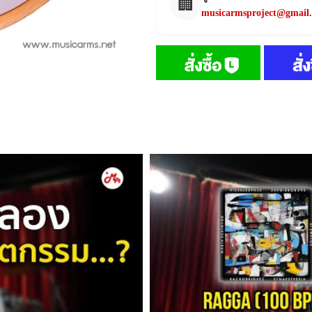
🏢
musicarmsproject@gmail