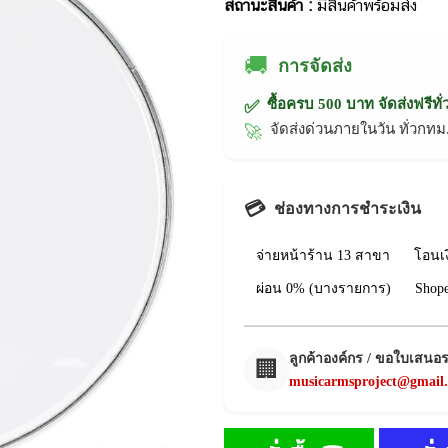
สถานะสินค้า :
มีสินค้าพร้อมส่ง
🚚
การจัดส่ง
ซื้อครบ 500 บาท จัดส่งฟรีทั
✅
จัดส่งด่วนภายในวัน ทั่วก
🚀
💳
ช่องทางการชำระเงิน
จ่ายหน้าร้าน 13 สาขา
โอนเ
ผ่อน 0% (บางรายการ)
Shop
ลูกค้าองค์กร / ขอใบเสนอ
🏢
musicarmsproject@gmail