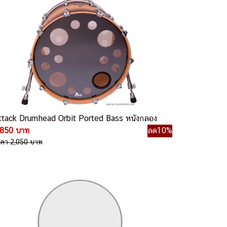
ttack Drumhead Orbit Ported Bass หนังกลอง
,850 บาท
ลด10%
าคา 2,050 บาท