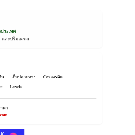
่วประเทศ
ทม. และปริมณฑล
งิน
เก็บปลายทาง
บัตรเครดิต
ee
Lazada
ราคา
.com