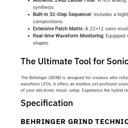
Authentic 24dB Ladder Filter:
A rich analog 
synthesis.
Built-in 32-Step Sequencer:
Includes a high
compositions.
Extensive Patch Matrix:
A 22×12 semi-modula
Real-time Waveform Monitoring:
Equipped w
shapes.
The Ultimate Tool for Soni
The Behringer GRIND is designed for creators who refus
waveform LFOs, it offers an intuitive yet profound sou
of your electronic music setup. Experience the hybrid re
Specification
BEHRINGER GRIND TECHNIC