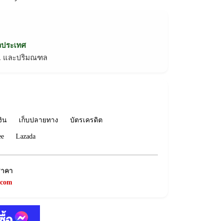
่วประเทศ
ทม. และปริมณฑล
งิน
เก็บปลายทาง
บัตรเครดิต
ee
Lazada
ราคา
.com