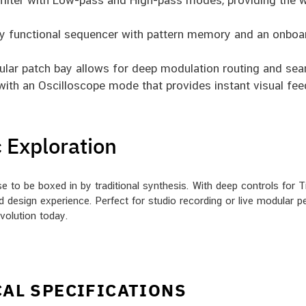
filter with Low-pass and High-pass modes, providing the 
ly functional sequencer with pattern memory and an onboa
r patch bay allows for deep modulation routing and seaml
ith an Oscilloscope mode that provides instant visual fe
c Exploration
e to be boxed in by traditional synthesis. With deep controls for
nd design experience. Perfect for studio recording or live modular
volution today.
AL SPECIFICATIONS