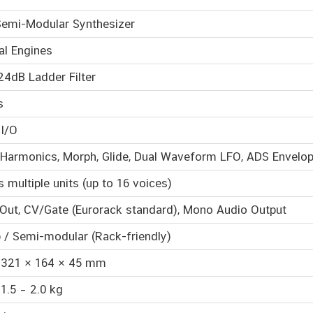
Semi-Modular Synthesizer
al Engines
24dB Ladder Filter
s
 I/O
 Harmonics, Morph, Glide, Dual Waveform LFO, ADS Envelo
 multiple units (up to 16 voices)
/Out, CV/Gate (Eurorack standard), Mono Audio Output
 / Semi-modular (Rack-friendly)
 321 × 164 × 45 mm
1.5 – 2.0 kg