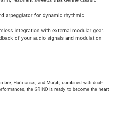
warm, resonant sweeps that define classic
rd arpeggiator for dynamic rhythmic
ess integration with external modular gear.
edback of your audio signals and modulation
 Timbre, Harmonics, and Morph, combined with dual-
 performances, the GRIND is ready to become the heart