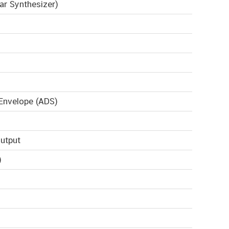
ar Synthesizer)
 Envelope (ADS)
utput
)