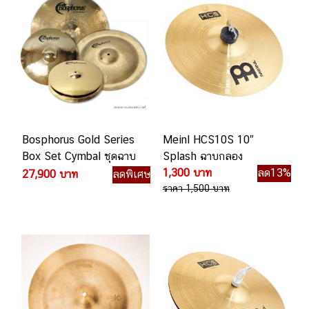
Bosphorus Gold Series
Meinl HCS10S 10″
Box Set Cymbal ชุดฉาบ
Splash ฉาบกลอง
กลอง
1,300 บาท
ลด13%
27,900 บาท
ลดพิเศษ
ราคา 1,500 บาท