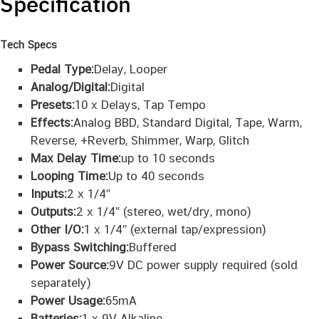
Specification
Tech Specs
Pedal Type:
Delay, Looper
Analog/Digital:
Digital
Presets:
10 x Delays, Tap Tempo
Effects:
Analog BBD, Standard Digital, Tape, Warm,
Reverse, +Reverb, Shimmer, Warp, Glitch
Max Delay Time:
up to 10 seconds
Looping Time:
Up to 40 seconds
Inputs:
2 x 1/4″
Outputs:
2 x 1/4″ (stereo, wet/dry, mono)
Other I/O:
1 x 1/4″ (external tap/expression)
Bypass Switching:
Buffered
Power Source:
9V DC power supply required (sold
separately)
Power Usage:
65mA
Batteries:
1 x 9V Alkaline