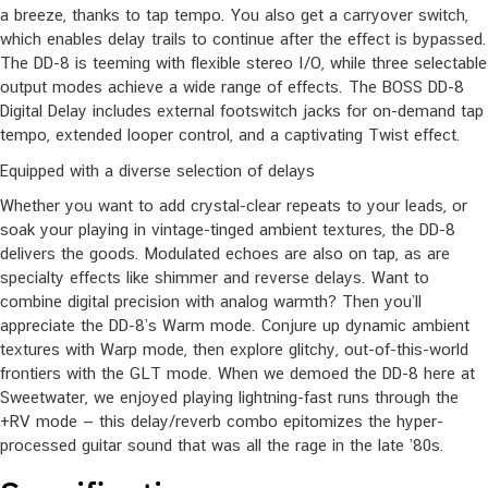
a breeze, thanks to tap tempo. You also get a carryover switch,
which enables delay trails to continue after the effect is bypassed.
The DD-8 is teeming with flexible stereo I/O, while three selectable
output modes achieve a wide range of effects. The BOSS DD-8
Digital Delay includes external footswitch jacks for on-demand tap
tempo, extended looper control, and a captivating Twist effect.
Equipped with a diverse selection of delays
Whether you want to add crystal-clear repeats to your leads, or
soak your playing in vintage-tinged ambient textures, the DD-8
delivers the goods. Modulated echoes are also on tap, as are
specialty effects like shimmer and reverse delays. Want to
combine digital precision with analog warmth? Then you’ll
appreciate the DD-8’s Warm mode. Conjure up dynamic ambient
textures with Warp mode, then explore glitchy, out-of-this-world
frontiers with the GLT mode. When we demoed the DD-8 here at
Sweetwater, we enjoyed playing lightning-fast runs through the
+RV mode — this delay/reverb combo epitomizes the hyper-
processed guitar sound that was all the rage in the late ’80s.