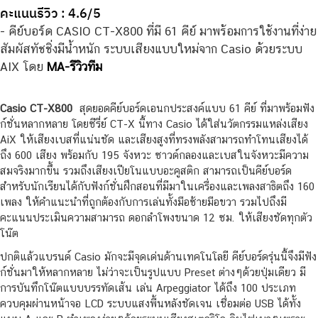
คะแนนรีวิว : 4.6/5
- คีย์บอร์ด CASIO CT-X800 ที่มี 61 คีย์ มาพร้อมการใช้งานที่ง่าย
สัมผัสทัชชิ่งมีน้ำหนัก ระบบเสียงแบบใหม่จาก Casio ด้วยระบบ
AIX โดย
MA-รีวิวทีม
Casio CT-X800
สุดยอดคีย์บอร์ดเอนกประสงค์แบบ 61 คีย์ ที่มาพร้อมฟัง
ก์ชั่นหลากหลาย โดยซีรี่ย์ CT-X นี้ทาง Casio ได้ใส่นวัตกรรมแหล่งเสียง
AiX ให้เสียงเบสที่แน่นชัด และเสียงสูงที่ทรงพลังสามารถทำโทนเสียงได้
ถึง 600 เสียง พร้อมกับ 195 จังหวะ ซาวด์กลองและเบสในจังหวะมีความ
สมจริงมากขึ้น รวมถึงเสียงเปียโนแบบอะคูสติก สามารถเป็นคีย์บอร์ด
สำหรับนักเรียนได้กับฟังก์ชั่นฝึกสอนที่มีมาในเครื่องและเพลงสาธิตถึง 160
เพลง ให้คำแนะนำที่ถูกต้องกับการเล่นทั้งมือซ้ายมือขวา รวมไปถึงมี
คะแนนประเมินความสามารถ ดอกลำโพงขนาด 12 ซม. ให้เสียงชัดทุกตัว
โน๊ต
ปกติแล้วแบรนด์ Casio มักจะมีจุดเด่นด้านเทคโนโลยี คีย์บอร์ดรุ่นนี้จึงมีฟัง
ก์ชั่นมาให้หลากหลาย ไม่ว่าจะเป็นรูปแบบ Preset ต่างๆด้วยปุ่มเดียว มี
การบันทึกโน๊ตแบบบรรทัดเส้น เล่น Arpeggiator ได้ถึง 100 ประเภท
ควบคุมผ่านหน้าจอ LCD ระบบแสงพื้นหลังชัดเจน เชื่อมต่อ USB ได้ทั้ง