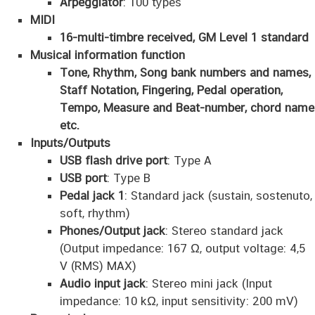
Arpeggiator
: 100 types
MIDI
16-multi-timbre received, GM Level 1 standard
Musical information function
Tone, Rhythm, Song bank numbers and names,
Staff Notation, Fingering, Pedal operation,
Tempo, Measure and Beat-number, chord name
etc.
Inputs/Outputs
USB flash drive port
: Type A
USB port
: Type B
Pedal jack 1
: Standard jack (sustain, sostenuto,
soft, rhythm)
Phones/Output jack
: Stereo standard jack
(Output impedance: 167 Ω, output voltage: 4,5
V (RMS) MAX)
Audio input jack
: Stereo mini jack (Input
impedance: 10 kΩ, input sensitivity: 200 mV)