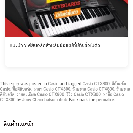
เเนะนำ 7 คีย์บอร์ดสำหรับมือใหม่ที่มีทัชชิ่งในตัว
This entry was posted in
Casio
and tagged
Casio CTX800
,
คีย์บอร์ด
Casio
,
ซื้อคีย์บอร์ด
,
ราคา Casio CTX800
,
ร้านขาย Casio CTX800
,
ร้านขาย
คีย์บอร์ด
,
รายละเอียด Casio CTX800
,
รีวิว Casio CTX800
,
หาซื้อ Casio
CTX800
by
Jouy Chanchaisomphob
. Bookmark the
permalink
.
สินค้าแนะนำ