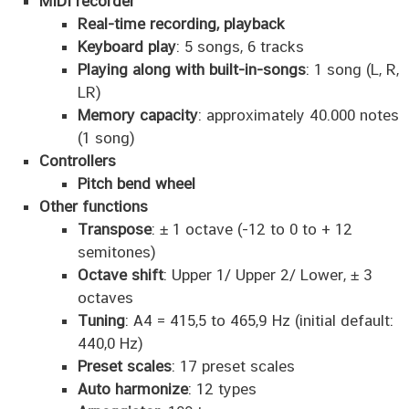
MIDI recorder
Real-time recording, playback
Keyboard play
: 5 songs, 6 tracks
Playing along with built-in-songs
: 1 song (L, R,
LR)
Memory capacity
: approximately 40.000 notes
(1 song)
Controllers
Pitch bend wheel
Other functions
Transpose
: ± 1 octave (-12 to 0 to + 12
semitones)
Octave shift
: Upper 1/ Upper 2/ Lower, ± 3
octaves
Tuning
: A4 = 415,5 to 465,9 Hz (initial default:
440,0 Hz)
Preset scales
: 17 preset scales
Auto harmonize
: 12 types