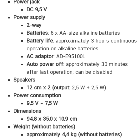
Power jack
DC 9,5 V
Power supply
2-way
Batteries
: 6 x AA-size alkaline batteries
Battery life
: approximately 3 hours continuous
operation on alkaline batteries
AC adaptor
: AD-E95100L
Auto power off
: approximately 30 minutes
after last operation; can be disabled
Speakers
12 cm x 2 (output
: 2,5 W + 2,5 W)
Power consumption
9,5 V – 7,5 W
Dimensions
94,8 x 35,0 x 10,9 cm
Weight (without batteries)
approximately 4,4 kg (without batteries)