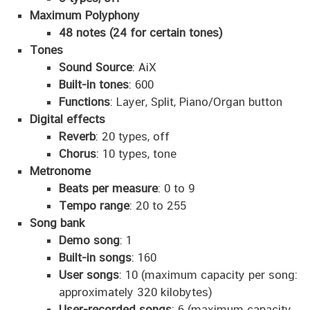
Maximum Polyphony
48 notes (24 for certain tones)
Tones
Sound Source
: AiX
Built-in tones
: 600
Functions
: Layer, Split, Piano/Organ button
Digital effects
Reverb
: 20 types, off
Chorus
: 10 types, tone
Metronome
Beats per measure
: 0 to 9
Tempo range
: 20 to 255
Song bank
Demo song
: 1
Built-in songs
: 160
User songs
: 10 (maximum capacity per song:
approximately 320 kilobytes)
User-recorded songs
: 6 (maximum capacity