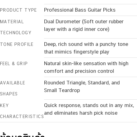
Professional Bass Guitar Picks
PRODUCT TYPE
Dual Durometer (Soft outer rubber
MATERIAL
layer with a rigid inner core)
TECHNOLOGY
Deep, rich sound with a punchy tone
TONE PROFILE
that mimics fingerstyle play
Natural skin-like sensation with high
FEEL & GRIP
comfort and precision control
Rounded Triangle, Standard, and
AVAILABLE
Small Teardrop
SHAPES
Quick response, stands out in any mix,
KEY
and eliminates harsh pick noise
CHARACTERISTICS