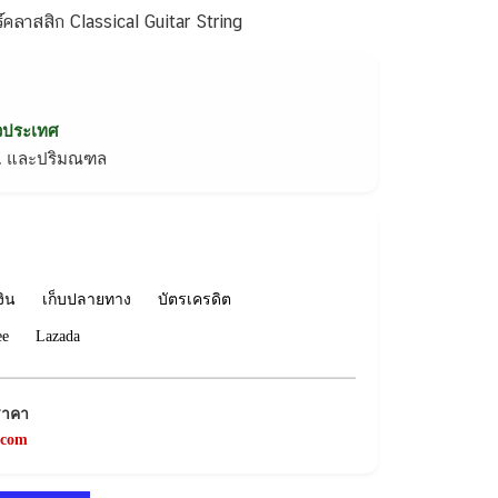
คลาสสิก Classical Guitar String
่วประเทศ
ทม. และปริมณฑล
งิน
เก็บปลายทาง
บัตรเครดิต
ee
Lazada
ราคา
.com