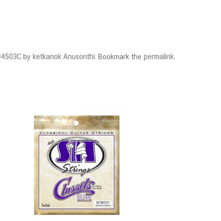
 J4503C
by
ketkanok Anusonthi
. Bookmark the
permalink
.