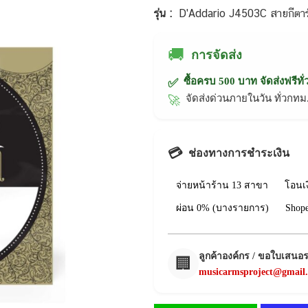
รุ่น :
D'Addario J4503C สายกีตาร์
🚚
การจัดส่ง
ซื้อครบ 500 บาท จัดส่งฟรีทั
✅
จัดส่งด่วนภายในวัน ทั่วก
🚀
💳
ช่องทางการชำระเงิน
จ่ายหน้าร้าน 13 สาขา
โอนเ
ผ่อน 0% (บางรายการ)
Shop
ลูกค้าองค์กร / ขอใบเสนอ
🏢
musicarmsproject@gmail