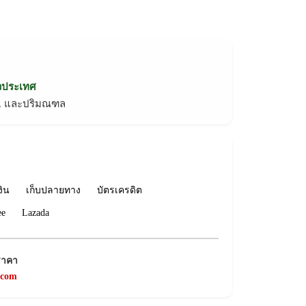
่วประเทศ
ทม. และปริมณฑล
งิน
เก็บปลายทาง
บัตรเครดิต
ee
Lazada
ราคา
.com