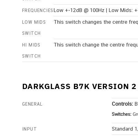
Low +-12dB @ 100Hz | Low Mids: +-
FREQUENCIES
This switch changes the centre fr
LOW MIDS
SWITCH
This switch change the centre freq
HI MIDS
SWITCH
DARKGLASS B7K VERSION 2
Controls:
Bl
GENERAL
Switches:
Gru
Standard 1
INPUT