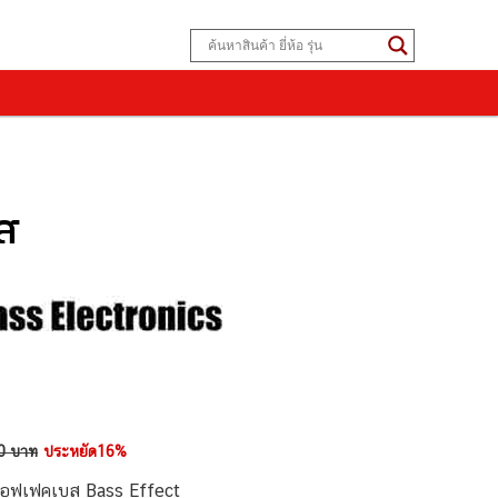
ส
0 บาท
ประหยัด16%
เอฟเฟคเบส Bass Effect